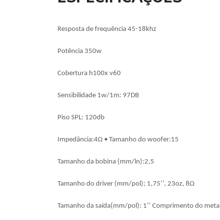
Resposta de frequência 45-18khz
Potência 350w
Cobertura h100x v60
Sensibilidade 1w/1m: 97DB
Piso SPL: 120db
Impedância:4Ω • Tamanho do woofer:15
Tamanho da bobina (mm/ln):2,5
Tamanho do driver (mm/pol); 1,75’’, 23oz, 8Ω
Tamanho da saída(mm/pol): 1’’ Comprimento do meta