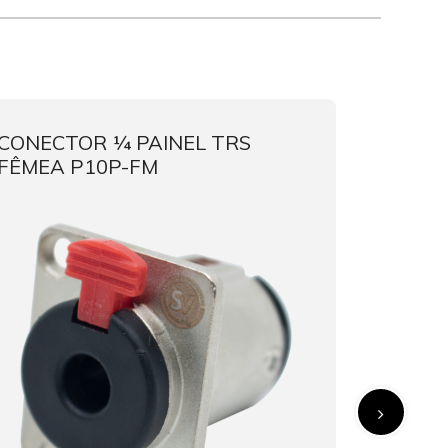
CONECTOR ¼ PAINEL TRS
MESA 
FÊMEA P10P-FM
RUBI M